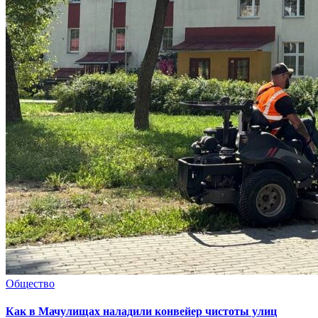
Общество
Как в Мачулищах наладили конвейер чистоты улиц