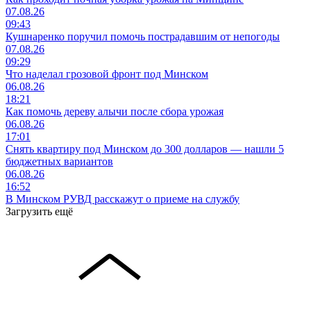
07.08.26
09:43
Кушнаренко поручил помочь пострадавшим от непогоды
07.08.26
09:29
Что наделал грозовой фронт под Минском
06.08.26
18:21
Как помочь дереву алычи после сбора урожая
06.08.26
17:01
Снять квартиру под Минском до 300 долларов — нашли 5
бюджетных вариантов
06.08.26
16:52
В Минском РУВД расскажут о приеме на службу
Загрузить ещё