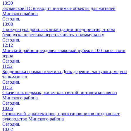
13:30
Заславское ПС возводит значимые объекты для жителей
Минского района
Сегодня,
13:08
Прокуратура добилась ликвидации предприятия, чтобы
белоруска перестала переплачивать за коммуналку
Сегодня,
12:12
Минский район преодолел знаковый рубеж в 100 тысяч тонн
зерна
Сегодня,
11:52
Бордиловка громко отметила День деревни: частушки, мерч и
танк-мангал
Сегодня,
11:12
Скачет как ведьмак, живет как святой: история коваля из
Минского района
Сегодня,
10:06
Cтроителей, архитекторов, проектировщиков поздравляет
руководство Минского района
Сегодня,
10:02