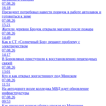
07.08.26
16:18
Президент потребовал навести порядок в работе автолавок и
готовиться к зиме
07.08.26
15:21
Жители деревни Бродок открыли магазин после пожара
07.08.26
14:49
Как в СТ «Солнечный Бор» решают проблему с
электричеством
07.08.26
14:17
В Боровлянах приступили к восстановлению пешеходных
связей
07.08.26
13:01
Кто и как открыл зоогостиницу под Минском
07.08.26
11:51
На автодороге возле колледжа МВД идет обновление
инфраструктуры
07.08.26
09:53
Как проходит ночная уборка урожая на Минщине