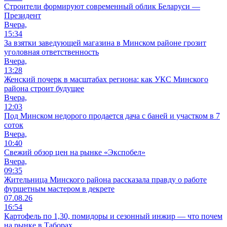
Строители формируют современный облик Беларуси —
Президент
Вчера,
15:34
За взятки заведующей магазина в Минском районе грозит
уголовная ответственность
Вчера,
13:28
Женский почерк в масштабах региона: как УКС Минского
района строит будущее
Вчера,
12:03
Под Минском недорого продается дача с баней и участком в 7
соток
Вчера,
10:40
Свежий обзор цен на рынке «Экспобел»
Вчера,
09:35
Жительница Минского района рассказала правду о работе
фуршетным мастером в декрете
07.08.26
16:54
Картофель по 1,30, помидоры и сезонный инжир — что почем
на рынке в Таборах