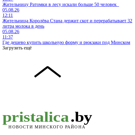
Жительницу Ратомки в лесу искали больше 50 человек
05.08.26
12:11
Жительница Королёва Стана держит скот и перерабатывает 32
литра молока в день
05.08.26
11:37
Где дешево купить школьную форму и рюкзаки под Минском
Загрузить ещё