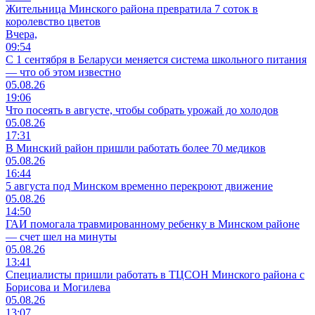
Жительница Минского района превратила 7 соток в
королевство цветов
Вчера,
09:54
С 1 сентября в Беларуси меняется система школьного питания
— что об этом известно
05.08.26
19:06
Что посеять в августе, чтобы собрать урожай до холодов
05.08.26
17:31
В Минский район пришли работать более 70 медиков
05.08.26
16:44
5 августа под Минском временно перекроют движение
05.08.26
14:50
ГАИ помогала травмированному ребенку в Минском районе
— счет шел на минуты
05.08.26
13:41
Специалисты пришли работать в ТЦСОН Минского района с
Борисова и Могилева
05.08.26
13:07