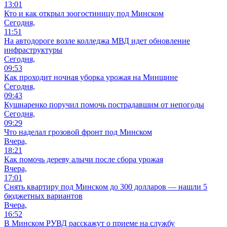
13:01
Кто и как открыл зоогостиницу под Минском
Сегодня,
11:51
На автодороге возле колледжа МВД идет обновление
инфраструктуры
Сегодня,
09:53
Как проходит ночная уборка урожая на Минщине
Сегодня,
09:43
Кушнаренко поручил помочь пострадавшим от непогоды
Сегодня,
09:29
Что наделал грозовой фронт под Минском
Вчера,
18:21
Как помочь дереву алычи после сбора урожая
Вчера,
17:01
Снять квартиру под Минском до 300 долларов — нашли 5
бюджетных вариантов
Вчера,
16:52
В Минском РУВД расскажут о приеме на службу