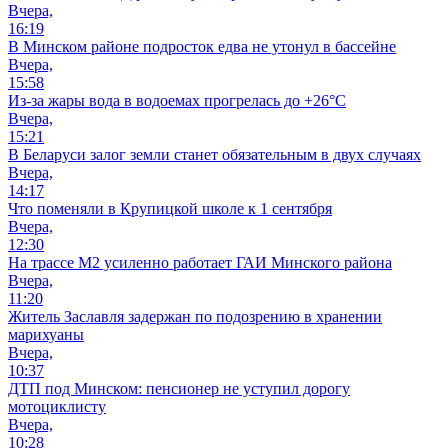
Вчера,
16:19
В Минском районе подросток едва не утонул в бассейне
Вчера,
15:58
Из-за жары вода в водоемах прогрелась до +26°C
Вчера,
15:21
В Беларуси залог земли станет обязательным в двух случаях
Вчера,
14:17
Что поменяли в Крупицкой школе к 1 сентября
Вчера,
12:30
На трассе М2 усиленно работает ГАИ Минского района
Вчера,
11:20
Житель Заславля задержан по подозрению в хранении
марихуаны
Вчера,
10:37
ДТП под Минском: пенсионер не уступил дорогу
мотоциклисту
Вчера,
10:28