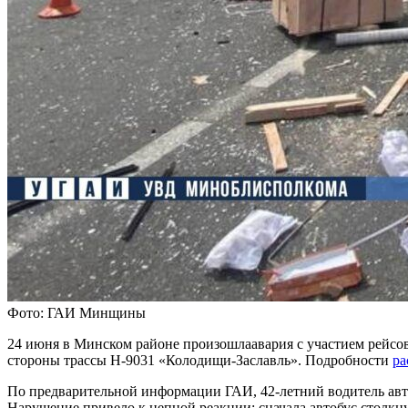
Фото: ГАИ Минщины
24 июня в Минском районе произошлаавария с участием рейсово
стороны трассы Н-9031 «Колодищи-Заславль». Подробности
ра
По предварительной информации ГАИ, 42-летний водитель а
Нарушение привело к цепной реакции: сначала автобус столкну