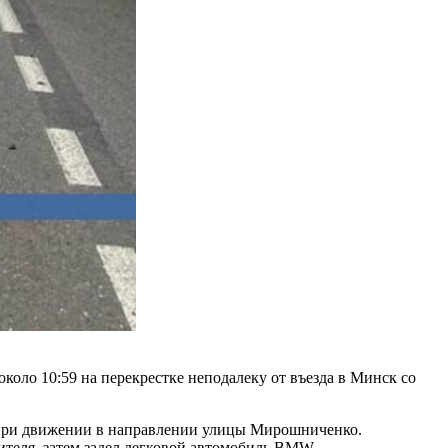
коло 10:59 на перекрестке неподалеку от въезда в Минск со
 при движении в направлении улицы Мирошниченко.
ителя, затем задел легковой автомобиль BMW.