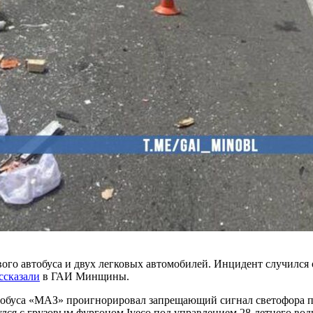
го автобуса и двух легковых автомобилей. Инцидент случился о
ссказали
в ГАИ Минщины.
втобуса «МАЗ» проигнорировал запрещающий сигнал светофора
лся с грузовым фургоном Iveco под управлением 28-летнего вод