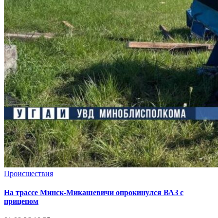
Происшествия
На трассе Минск-Микашевичи опрокинулся ВАЗ с
прицепом