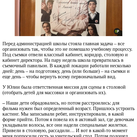
Перед администрацией школы стояла главная задача – все
организовать так, чтобы это не помешало учебному процессу.
Под съемки отвели классный кабинет, коридор, столовую и
кабинет директора. На пару недель школа превратилась в
съемочный павильон. В каждой локации работали несколько
дней: день – на подготовку, день (или больше) – на съемки и
еще день – чтобы вернуть всему первоначальный вид.
У Юлии была ответственная миссия для сцены в столовой
(отобрать детей для массовки и организовать их).
–
Наши дети обрадовались, но потом расстроились: для
фильма нужен был определенный возраст. Пришлось устроить
кастинг. Мы записывали ребят, инструктировали, в какой
форме прийти. Потом я повела их в актовый зал, где девочкам
укладывали волосы, все они надели специальные жилетки.
Привели в столовую, рассадили… И вот в какой-то момент
меня попросили сесть за учительский стол. Потом подошел