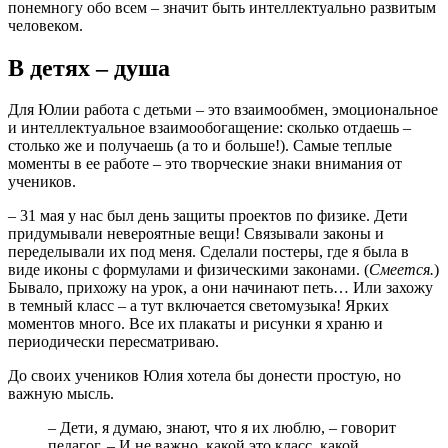
понемногу обо всем – значит быть интеллектуально развитым
человеком.
В детях – душа
Для Юлии работа с детьми – это взаимообмен, эмоциональное
и интеллектуальное взаимообогащение: сколько отдаешь –
столько же и получаешь (а то и больше!). Самые теплые
моменты в ее работе – это творческие знаки внимания от
учеников.
– 31 мая у нас был день защиты проектов по физике. Дети
придумывали невероятные вещи! Связывали законы и
переделывали их под меня. Сделали постеры, где я была в
виде иконы с формулами и физическими законами. (
Смеется.
)
Бывало, прихожу на урок, а они начинают петь… Или захожу
в темный класс – а тут включается светомузыка! Ярких
моментов много. Все их плакаты и рисунки я храню и
периодически пересматриваю.
До своих учеников Юлия хотела бы донести простую, но
важную мысль.
– Дети, я думаю, знают, что я их люблю, – говорит
педагог. – И не важно, какой это класс, какой