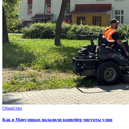
Общество
Как в Мачулищах наладили конвейер чистоты улиц