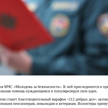
ция МЧС «Молодежь за безопасность». К ней присоединится и п
ее, оказав помощь нуждающимся и популяризируя свои идеи.
том станет благотворительный марафон «112 добрых дел»: акт
иноким пенсионерам, инвалидам и ветеранам. Волонтеры примут 