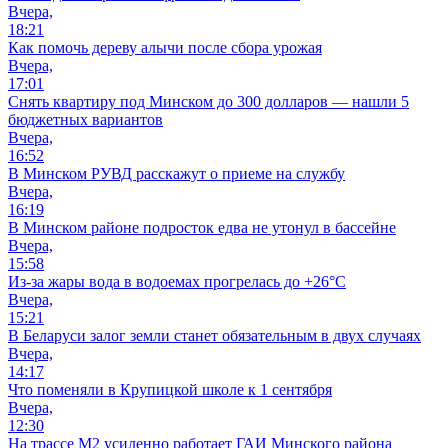
Вчера,
18:21
Как помочь дереву алычи после сбора урожая
Вчера,
17:01
Снять квартиру под Минском до 300 долларов — нашли 5
бюджетных вариантов
Вчера,
16:52
В Минском РУВД расскажут о приеме на службу
Вчера,
16:19
В Минском районе подросток едва не утонул в бассейне
Вчера,
15:58
Из-за жары вода в водоемах прогрелась до +26°C
Вчера,
15:21
В Беларуси залог земли станет обязательным в двух случаях
Вчера,
14:17
Что поменяли в Крупицкой школе к 1 сентября
Вчера,
12:30
На трассе М2 усиленно работает ГАИ Минского района