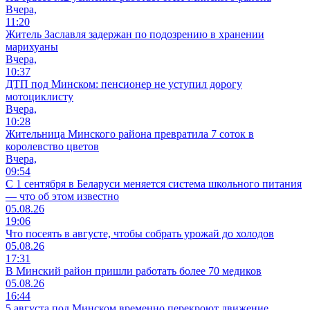
Вчера,
11:20
Житель Заславля задержан по подозрению в хранении
марихуаны
Вчера,
10:37
ДТП под Минском: пенсионер не уступил дорогу
мотоциклисту
Вчера,
10:28
Жительница Минского района превратила 7 соток в
королевство цветов
Вчера,
09:54
С 1 сентября в Беларуси меняется система школьного питания
— что об этом известно
05.08.26
19:06
Что посеять в августе, чтобы собрать урожай до холодов
05.08.26
17:31
В Минский район пришли работать более 70 медиков
05.08.26
16:44
5 августа под Минском временно перекроют движение