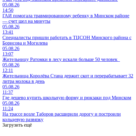
05.08.26
14:50
ГАИ помогала травмированному ребенку в Минском районе
— счет шел на минуты
05.08.26
13:41
Специалисты пришли работать в ТЦСОН Минского района с
Борисова и Могилева
05.08.26
13:07
Жительницу Ратомки в лесу искали больше 50 человек
05.08.26
12:11
Жительница Королёва Стана держит скот и перерабатывает 32
литра молока в день
05.08.26
11:37
Где дешево купить школьную форму и рюкзаки под Минском
05.08.26
11:24
На трассе возле Таборов расширили дорогу и построили
кольцевую развязку
Загрузить ещё