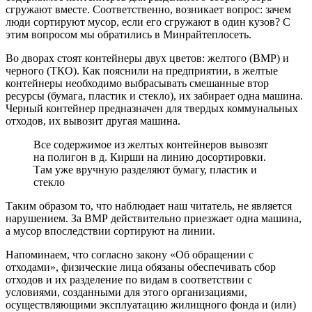
сгружают вместе. Соответственно, возникает вопрос: зачем
люди сортируют мусор, если его сгружают в один кузов? С
этим вопросом мы обратились в Минрайтеплосеть.
Во дворах стоят контейнеры двух цветов: желтого (ВМР) и
черного (ТКО). Как пояснили на предприятии, в желтые
контейнеры необходимо выбрасывать смешанные втор
ресурсы (бумага, пластик и стекло), их забирает одна машина.
Черный контейнер предназначен для твердых коммунальных
отходов, их вывозит другая машина.
Все содержимое из желтых контейнеров вывозят
на полигон в д. Кирши на линию досортировки.
Там уже вручную разделяют бумагу, пластик и
стекло
Таким образом то, что наблюдает наш читатель, не является
нарушением. За ВМР действительно приезжает одна машина,
а мусор впоследствии сортируют на линии.
Напоминаем, что согласно закону «Об обращении с
отходами», физические лица обязаны обеспечивать сбор
отходов и их разделение по видам в соответствии с
условиями, созданными для этого организациями,
осуществляющими эксплуатацию жилищного фонда и (или)