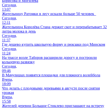
Борисова и Могилева
Сегодня,
13:07
Жительницу Ратомки в лесу искали больше 50 человек
Сегодня,
12:11
Жительница Королёва Стана держит скот и перерабатывает 32
литра молока в день
Сегодня,
11:37
Где дешево купить школьную форму и рюкзаки под Минском
Сегодня,
11:24
На трассе возле Таборов расширили дорогу и построили
кольцевую развязку
Сегодня,
09:46
В Мачулищах появятся площадки для пляжного волейбола
Вчера,
18:09
Что делать с плодовыми деревьями в августе после снятия
урожая
Вчера,
15:58
Жителей деревни Большое Стиклево приглашают на встречу