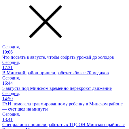
Сегодня,
19:06
Что посеять в августе, чтобы собрать урожай до холодов
Сегодня,
17:31
В Минский район пришли работать более 70 медиков
Сегодня,
16:44
5 августа под Минском временно перекроют движение
Сегодня,
14:50
ГАИ помогала травмированному ребенку в Минском районе
— счет шел на минуты
Сегодня,
13:41
Специалисты пришли работать в ТЦСОН Минского района с