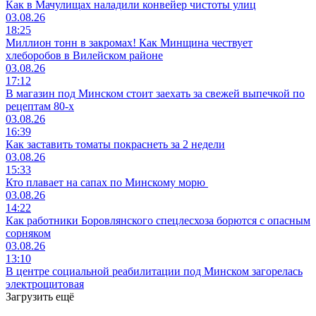
Как в Мачулищах наладили конвейер чистоты улиц
03.08.26
18:25
Миллион тонн в закромах! Как Минщина чествует
хлеборобов в Вилейском районе
03.08.26
17:12
В магазин под Минском стоит заехать за свежей выпечкой по
рецептам 80-х
03.08.26
16:39
Как заставить томаты покраснеть за 2 недели
03.08.26
15:33
Кто плавает на сапах по Минскому морю
03.08.26
14:22
Как работники Боровлянского спецлесхоза борются с опасным
сорняком
03.08.26
13:10
В центре социальной реабилитации под Минском загорелась
электрощитовая
Загрузить ещё