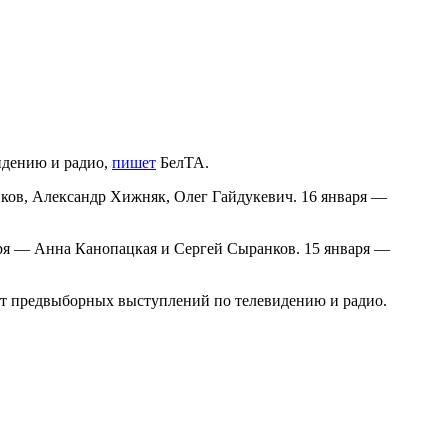
идению и радио,
пишет
БелТА.
нков, Александр Хижняк, Олег Гайдукевич. 16 января —
аря — Анна Канопацкая и Сергей Сыранков. 15 января —
от предвыборных выступлений по телевидению и радио.