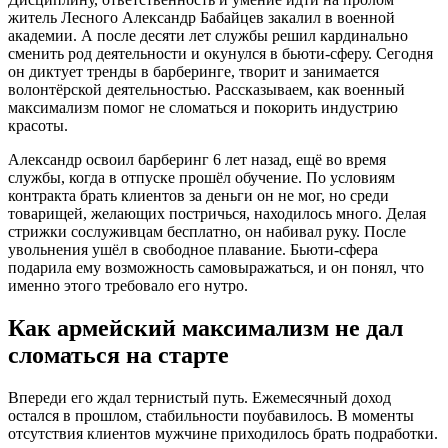
житель Лесного Александр Бабайцев закалил в военной
академии. А после десяти лет службы решил кардинально
сменить род деятельности и окунулся в бьюти-сферу. Сегодня
он диктует тренды в барберинге, творит и занимается
волонтёрской деятельностью. Рассказываем, как военный
максимализм помог не сломаться и покорить индустрию
красоты.
Александр освоил барберинг 6 лет назад, ещё во время
службы, когда в отпуске прошёл обучение. По условиям
контракта брать клиентов за деньги он не мог, но среди
товарищей, желающих постричься, находилось много. Делая
стрижки сослуживцам бесплатно, он набивал руку. После
увольнения ушёл в свободное плавание. Бьюти-сфера
подарила ему возможность самовыражаться, и он понял, что
именно этого требовало его нутро.
Как армейский максимализм не дал
сломаться на старте
Впереди его ждал тернистый путь. Ежемесячный доход
остался в прошлом, стабильности поубавилось. В моменты
отсутствия клиентов мужчине приходилось брать подработки.