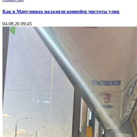
Как в Мачулищах наладили конвейер чистоты улиц
04.08.26 09:45