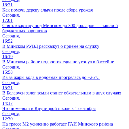
18:21
Как помочь дереву алычи после сбора урожая
Сегодня,
17:01
Снять квартиру под Минском до 300 долларов — нашли 5
бюджетных вариантов
Сегодня,
16:52
В Минском РУВД расскажут о приеме на службу
Сегодня,
16:19
В Минском районе подросток едва не утонул в бассейне
Сегодня,
15:58
Из-за жары вода в водоемах прогрелась до +26°C
Сегодня,
15:21
В Беларуси залог земли станет обязательным в двух случаях
Сегодня,
14:17
Что поменяли в Крупицкой школе к 1 сентября
Сегодня,
12:30
На трассе М2 усиленно работает ГАИ Минского района