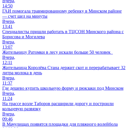
Вчера,
14:50
ГАИ помогала травмированному ребенку в Минском районе
— счет шел на минуты
Вчера,
13:41
Специалисты пришли работать в ТЦСОН Минского района с
Борисова и Могилева
Вчера,
13:07
Жительницу Ратомки в лесу искали больше 50 человек
Вчера,
12:11
Жительница Королёва Стана держит скот и перерабатывает 32
литра молока в день
Вчера,
11:37
Где дешево купить школьную форму и рюкзаки под Минском
Вчера,
11:24
На трассе возле Таборов расширили дорогу и построили
кольцевую развязку
Вчера,
09:46
В Мачулищах появятся площадки для пляжного волейбола