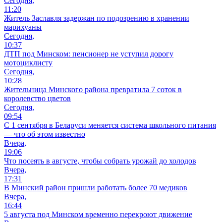
Сегодня,
11:20
Житель Заславля задержан по подозрению в хранении
марихуаны
Сегодня,
10:37
ДТП под Минском: пенсионер не уступил дорогу
мотоциклисту
Сегодня,
10:28
Жительница Минского района превратила 7 соток в
королевство цветов
Сегодня,
09:54
С 1 сентября в Беларуси меняется система школьного питания
— что об этом известно
Вчера,
19:06
Что посеять в августе, чтобы собрать урожай до холодов
Вчера,
17:31
В Минский район пришли работать более 70 медиков
Вчера,
16:44
5 августа под Минском временно перекроют движение