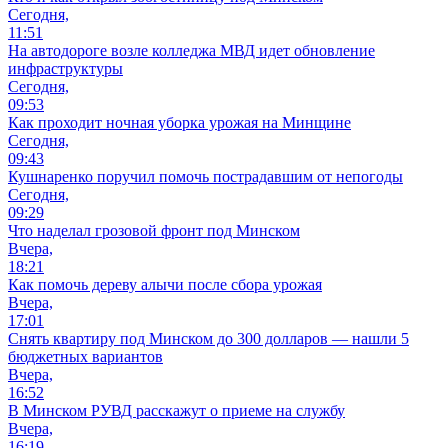
Сегодня,
11:51
На автодороге возле колледжа МВД идет обновление
инфраструктуры
Сегодня,
09:53
Как проходит ночная уборка урожая на Минщине
Сегодня,
09:43
Кушнаренко поручил помочь пострадавшим от непогоды
Сегодня,
09:29
Что наделал грозовой фронт под Минском
Вчера,
18:21
Как помочь дереву алычи после сбора урожая
Вчера,
17:01
Снять квартиру под Минском до 300 долларов — нашли 5
бюджетных вариантов
Вчера,
16:52
В Минском РУВД расскажут о приеме на службу
Вчера,
16:19