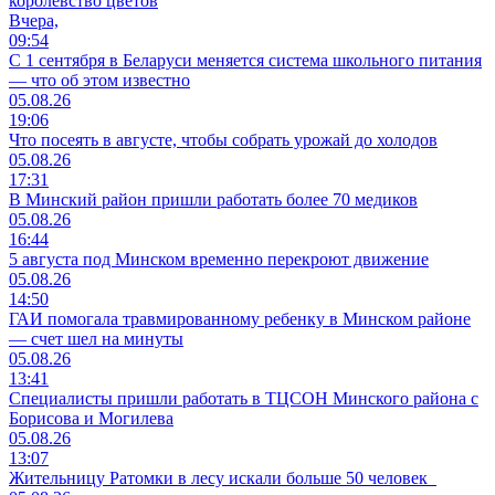
королевство цветов
Вчера,
09:54
С 1 сентября в Беларуси меняется система школьного питания
— что об этом известно
05.08.26
19:06
Что посеять в августе, чтобы собрать урожай до холодов
05.08.26
17:31
В Минский район пришли работать более 70 медиков
05.08.26
16:44
5 августа под Минском временно перекроют движение
05.08.26
14:50
ГАИ помогала травмированному ребенку в Минском районе
— счет шел на минуты
05.08.26
13:41
Специалисты пришли работать в ТЦСОН Минского района с
Борисова и Могилева
05.08.26
13:07
Жительницу Ратомки в лесу искали больше 50 человек