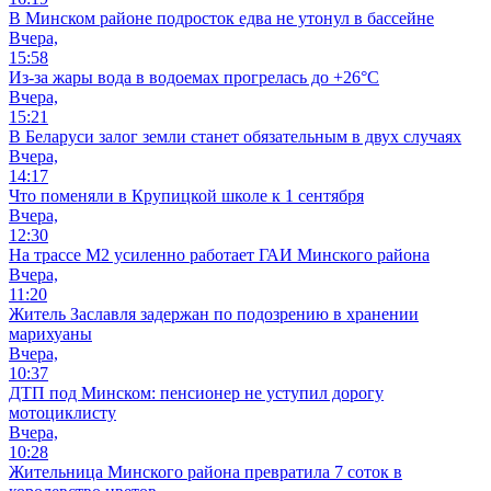
В Минском районе подросток едва не утонул в бассейне
Вчера,
15:58
Из-за жары вода в водоемах прогрелась до +26°C
Вчера,
15:21
В Беларуси залог земли станет обязательным в двух случаях
Вчера,
14:17
Что поменяли в Крупицкой школе к 1 сентября
Вчера,
12:30
На трассе М2 усиленно работает ГАИ Минского района
Вчера,
11:20
Житель Заславля задержан по подозрению в хранении
марихуаны
Вчера,
10:37
ДТП под Минском: пенсионер не уступил дорогу
мотоциклисту
Вчера,
10:28
Жительница Минского района превратила 7 соток в