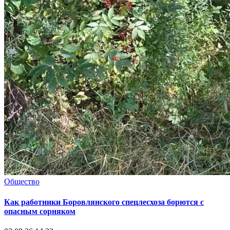
Общество
Как работники Боровлянского спецлесхоза борются с
опасным сорняком