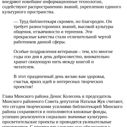
внедряют новейшие информационные технологии,
содействуют распространению знаний, укреплению единого
культурного пространства.
— Труд библиотекаря скромен, но благороден. Он
требует разносторонних знаний, высокой культуры
общения, отзывчивости и терпения. Эти
прекрасные качества стали отличительной чертой
работников данной сферы.
Особые поздравления ветеранам – тем, кто многие
годы изо дня в день добросовестно, внимательно
хранит связующую нить между книгой и
читателем.
В этот праздничный день желаю вам здоровья,
счастья, ярких идей и интересных творческих
проектов!
Глава Минского района Денис Колесень и председатель
Минского районного Совета депутатов Наталья Жук считают,
что сегодня творческими усилиями библиотекарей Минского
района сохраняются и пополняются книжные фонды,
успешно реализуются социально значимые культурно-
просветительские проекты и проводятся увлекательные
мероприятия. С приятными словами они обращаются к