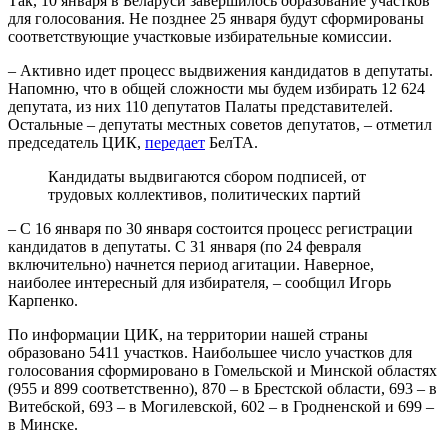
Так, 10 января в Беларуси завершилось образование участков
для голосования. Не позднее 25 января будут сформированы
соответствующие участковые избирательные комиссии.
– Активно идет процесс выдвижения кандидатов в депутаты.
Напомню, что в общей сложности мы будем избирать 12 624
депутата, из них 110 депутатов Палаты представителей.
Остальные – депутаты местных советов депутатов, – отметил
председатель ЦИК,
передает
БелТА.
Кандидаты выдвигаются сбором подписей, от
трудовых коллективов, политических партий
– С 16 января по 30 января состоится процесс регистрации
кандидатов в депутаты. С 31 января (по 24 февраля
включительно) начнется период агитации. Наверное,
наиболее интересный для избирателя, – сообщил Игорь
Карпенко.
По информации ЦИК, на территории нашей страны
образовано 5411 участков. Наибольшее число участков для
голосования сформировано в Гомельской и Минской областях
(955 и 899 соответственно), 870 – в Брестской области, 693 – в
Витебской, 693 – в Могилевской, 602 – в Гродненской и 699 –
в Минске.