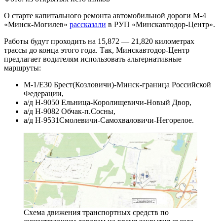
О старте капитального ремонта автомобильной дороги М-4
«Минск-Могилев»
рассказали
в РУП «Минскавтодор-Центр».
Работы будут проходить на 15,872 — 21,820 километрах
трассы до конца этого года. Так, Минскавтодор-Центр
предлагает водителям использовать альтернативные
маршруты:
М-1/Е30 Брест(Козловичи)-Минск-граница Российской
Федерации,
а/д Н-9050 Ельница-Королищевичи-Новый Двор,
а/д Н-9082 Обчак-п.Сосны,
а/д Н-9531Смолевичи-Самохваловичи-Негорелое.
Схема движения транспортных средств по