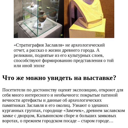
«Стратиграфия Заславля» не археологический
отчет, а рассказ о жизни древнего города. А
реликвии, поднятые из его культурных слоев,
способствуют формированию представления о той
или иной эпохе
Что же можно увидеть на выставке?
Посетители по достоинству оценят экспозицию, откроют для
себя много интересного и необычного: покрытые патиной
вечности артефакты и данные об археологических
памятниках Заславля и его околиц. Узнают о здешних
курганных группах, городище «Замэчек», древнем заславском
замке с дворцом, Кальвинском сборе и больших замковых
воротах, о прежнем городском посаде – старом городе…