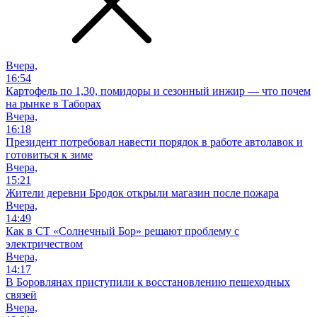
Вчера,
16:54
Картофель по 1,30, помидоры и сезонный инжир — что почем
на рынке в Таборах
Вчера,
16:18
Президент потребовал навести порядок в работе автолавок и
готовиться к зиме
Вчера,
15:21
Жители деревни Бродок открыли магазин после пожара
Вчера,
14:49
Как в СТ «Солнечный Бор» решают проблему с
электричеством
Вчера,
14:17
В Боровлянах приступили к восстановлению пешеходных
связей
Вчера,