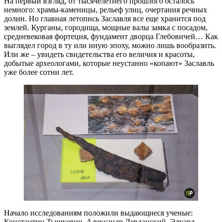
На первый взгляд, от тысячелетнего прошлого осталось
немного: храмы-каменицы, рельеф улиц, очертания речных
долин. Но главная летопись Заславля все еще хранится под
землей. Курганы, городища, мощные валы замка с посадом,
средневековая фортеция, фундамент дворца Глебовичей… Как
выглядел город в ту или иную эпоху, можно лишь вообразить.
Или же – увидеть свидетельства его величия и красоты,
добытые археологами, которые неустанно «копают» Заславль
уже более сотни лет.
Начало исследованиям положили выдающиеся ученые:
Константин Тышкевич, Александр Левданский, Эдуард