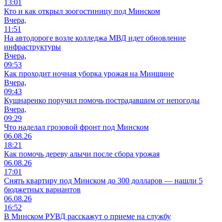
13:01
Кто и как открыл зоогостиницу под Минском
Вчера,
11:51
На автодороге возле колледжа МВД идет обновление
инфраструктуры
Вчера,
09:53
Как проходит ночная уборка урожая на Минщине
Вчера,
09:43
Кушнаренко поручил помочь пострадавшим от непогоды
Вчера,
09:29
Что наделал грозовой фронт под Минском
06.08.26
18:21
Как помочь дереву алычи после сбора урожая
06.08.26
17:01
Снять квартиру под Минском до 300 долларов — нашли 5
бюджетных вариантов
06.08.26
16:52
В Минском РУВД расскажут о приеме на службу