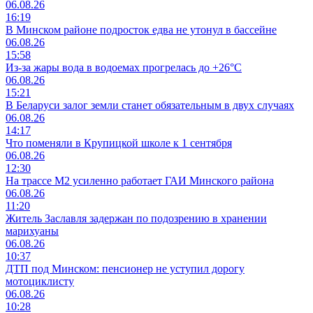
06.08.26
16:19
В Минском районе подросток едва не утонул в бассейне
06.08.26
15:58
Из-за жары вода в водоемах прогрелась до +26°C
06.08.26
15:21
В Беларуси залог земли станет обязательным в двух случаях
06.08.26
14:17
Что поменяли в Крупицкой школе к 1 сентября
06.08.26
12:30
На трассе М2 усиленно работает ГАИ Минского района
06.08.26
11:20
Житель Заславля задержан по подозрению в хранении
марихуаны
06.08.26
10:37
ДТП под Минском: пенсионер не уступил дорогу
мотоциклисту
06.08.26
10:28