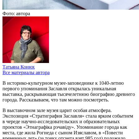
Фото: автора
Татьяна Конюх
Все материалы автора
В историко-культурном музее-заповеднике к 1040-летию
первого упоминания Заславля открылась уникальная
выставка, раскрывающая тысячелетнюю биографию древнего
города. Рассказываем, что там можно посмотреть.
В выставочном зале музея царит особая атмосфера.
Экспозиция «Стратиграфия Заславля» стала ярким событием
в череде научно-исследовательских и образовательных
проектов «Этнаграфіка рэчавіду». Упоминание города как
места, где жила Рогнеда с сыном Изяславом, в «Повести
временных лет» (за точку отсчета взят 985 год) положило