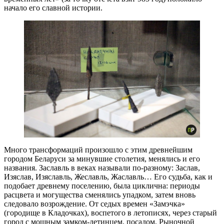
начало его славной истории.
Много трансформаций произошло с этим древнейшим
городом Беларуси за минувшие столетия, менялись и его
названия. Заславль в веках называли по-разному: Заслав,
Изяслав, Изяславль, Жеславль, Жаславль… Его судьба, как и
подобает древнему поселению, была циклична: периоды
расцвета и могущества сменялись упадком, затем вновь
следовало возрождение. От седых времен «Замэчка»
(городище в Кладочках), воспетого в летописях, через старый
город с мощным замком-детинцем, посадом, Рыночной