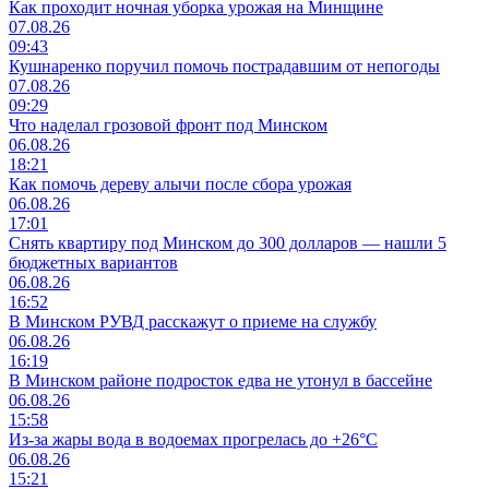
Как проходит ночная уборка урожая на Минщине
07.08.26
09:43
Кушнаренко поручил помочь пострадавшим от непогоды
07.08.26
09:29
Что наделал грозовой фронт под Минском
06.08.26
18:21
Как помочь дереву алычи после сбора урожая
06.08.26
17:01
Снять квартиру под Минском до 300 долларов — нашли 5
бюджетных вариантов
06.08.26
16:52
В Минском РУВД расскажут о приеме на службу
06.08.26
16:19
В Минском районе подросток едва не утонул в бассейне
06.08.26
15:58
Из-за жары вода в водоемах прогрелась до +26°C
06.08.26
15:21