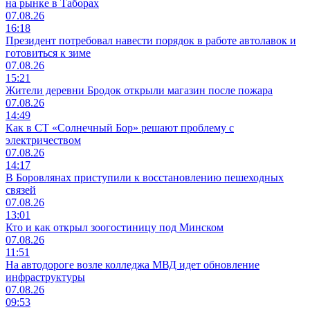
на рынке в Таборах
07.08.26
16:18
Президент потребовал навести порядок в работе автолавок и
готовиться к зиме
07.08.26
15:21
Жители деревни Бродок открыли магазин после пожара
07.08.26
14:49
Как в СТ «Солнечный Бор» решают проблему с
электричеством
07.08.26
14:17
В Боровлянах приступили к восстановлению пешеходных
связей
07.08.26
13:01
Кто и как открыл зоогостиницу под Минском
07.08.26
11:51
На автодороге возле колледжа МВД идет обновление
инфраструктуры
07.08.26
09:53