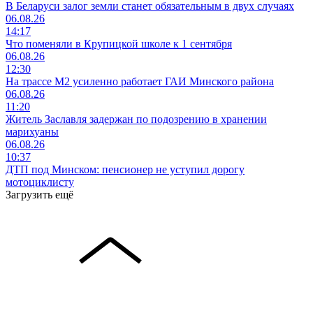
В Беларуси залог земли станет обязательным в двух случаях
06.08.26
14:17
Что поменяли в Крупицкой школе к 1 сентября
06.08.26
12:30
На трассе М2 усиленно работает ГАИ Минского района
06.08.26
11:20
Житель Заславля задержан по подозрению в хранении
марихуаны
06.08.26
10:37
ДТП под Минском: пенсионер не уступил дорогу
мотоциклисту
Загрузить ещё