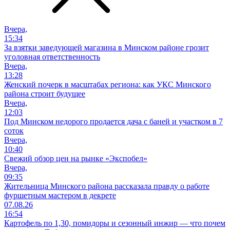
Вчера,
15:34
За взятки заведующей магазина в Минском районе грозит
уголовная ответственность
Вчера,
13:28
Женский почерк в масштабах региона: как УКС Минского
района строит будущее
Вчера,
12:03
Под Минском недорого продается дача с баней и участком в 7
соток
Вчера,
10:40
Свежий обзор цен на рынке «Экспобел»
Вчера,
09:35
Жительница Минского района рассказала правду о работе
фуршетным мастером в декрете
07.08.26
16:54
Картофель по 1,30, помидоры и сезонный инжир — что почем