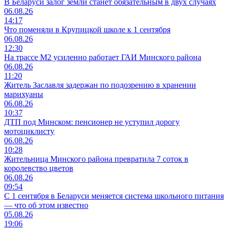
В Беларуси залог земли станет обязательным в двух случаях
06.08.26
14:17
Что поменяли в Крупицкой школе к 1 сентября
06.08.26
12:30
На трассе М2 усиленно работает ГАИ Минского района
06.08.26
11:20
Житель Заславля задержан по подозрению в хранении
марихуаны
06.08.26
10:37
ДТП под Минском: пенсионер не уступил дорогу
мотоциклисту
06.08.26
10:28
Жительница Минского района превратила 7 соток в
королевство цветов
06.08.26
09:54
С 1 сентября в Беларуси меняется система школьного питания
— что об этом известно
05.08.26
19:06