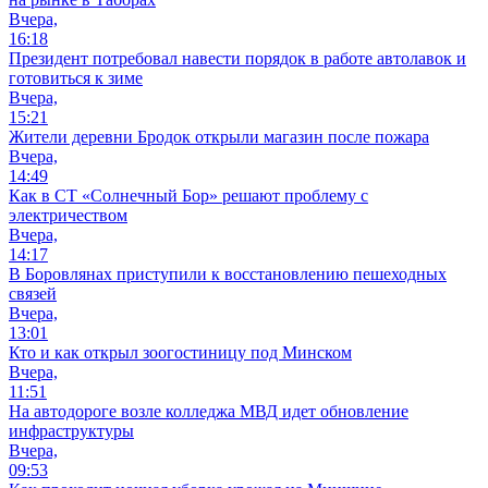
Вчера,
16:18
Президент потребовал навести порядок в работе автолавок и
готовиться к зиме
Вчера,
15:21
Жители деревни Бродок открыли магазин после пожара
Вчера,
14:49
Как в СТ «Солнечный Бор» решают проблему с
электричеством
Вчера,
14:17
В Боровлянах приступили к восстановлению пешеходных
связей
Вчера,
13:01
Кто и как открыл зоогостиницу под Минском
Вчера,
11:51
На автодороге возле колледжа МВД идет обновление
инфраструктуры
Вчера,
09:53