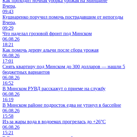
Как проходит ночная уборка урожая на Минщине
Вчера,
09:43
Кушнаренко поручил помочь пострадавшим от непогоды
Вчера,
09:29
Что наделал грозовой фронт под Минском
06.08.26
18:21
Как помочь дереву алычи после сбора урожая
06.08.26
17:01
Снять квартиру под Минском до 300 долларов — нашли 5
бюджетных вариантов
06.08.26
16:52
В Минском РУВД расскажут о приеме на службу
06.08.26
16:19
В Минском районе подросток едва не утонул в бассейне
06.08.26
15:58
Из-за жары вода в водоемах прогрелась до +26°C
06.08.26
15:21