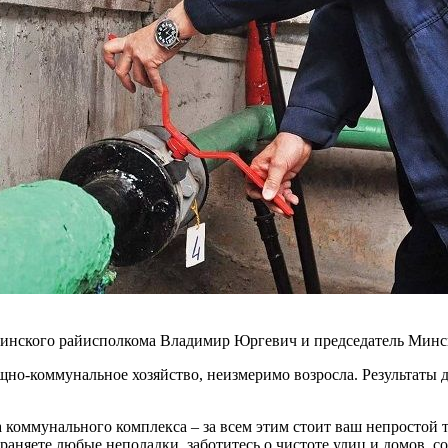
Минского райисполкома Владимир Юргевич и председатель Минск
щно-коммунальное хозяйство, неизмеримо возросла. Результаты
а коммунального комплекса – за всем этим стоит ваш непростой
аняете любые неполадки, заботитесь о чистоте улиц и домов, с