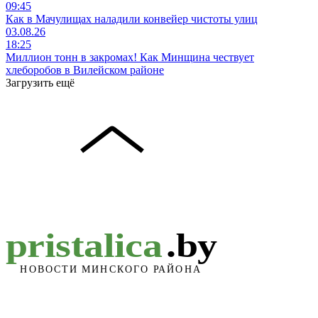
09:45
Как в Мачулищах наладили конвейер чистоты улиц
03.08.26
18:25
Миллион тонн в закромах! Как Минщина чествует
хлеборобов в Вилейском районе
Загрузить ещё