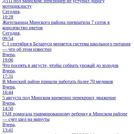
ДТП под Минском: пенсионер не уступил дорогу
мотоциклисту
Сегодня,
10:28
Жительница Минского района превратила 7 соток в
королевство цветов
Сегодня,
09:54
С 1 сентября в Беларуси меняется система школьного питания
— что об этом известно
Вчера,
19:06
Что посеять в августе, чтобы собрать урожай до холодов
Вчера,
17:31
В Минский район пришли работать более 70 медиков
Вчера,
16:44
5 августа под Минском временно перекроют движение
Вчера,
14:50
ГАИ помогала травмированному ребенку в Минском районе
— счет шел на минуты
Вчера,
13:41