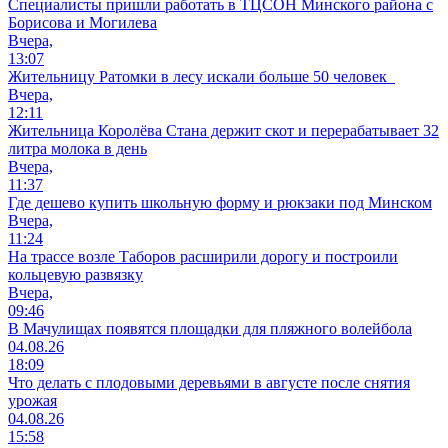
Специалисты пришли работать в ТЦСОН Минского района с
Борисова и Могилева
Вчера,
13:07
Жительницу Ратомки в лесу искали больше 50 человек
Вчера,
12:11
Жительница Королёва Стана держит скот и перерабатывает 32
литра молока в день
Вчера,
11:37
Где дешево купить школьную форму и рюкзаки под Минском
Вчера,
11:24
На трассе возле Таборов расширили дорогу и построили
кольцевую развязку
Вчера,
09:46
В Мачулищах появятся площадки для пляжного волейбола
04.08.26
18:09
Что делать с плодовыми деревьями в августе после снятия
урожая
04.08.26
15:58