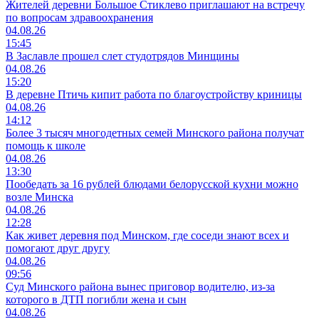
Жителей деревни Большое Стиклево приглашают на встречу
по вопросам здравоохранения
04.08.26
15:45
В Заславле прошел слет студотрядов Минщины
04.08.26
15:20
В деревне Птичь кипит работа по благоустройству криницы
04.08.26
14:12
Более 3 тысяч многодетных семей Минского района получат
помощь к школе
04.08.26
13:30
Пообедать за 16 рублей блюдами белорусской кухни можно
возле Минска
04.08.26
12:28
Как живет деревня под Минском, где соседи знают всех и
помогают друг другу
04.08.26
09:56
Суд Минского района вынес приговор водителю, из-за
которого в ДТП погибли жена и сын
04.08.26