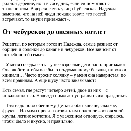
родной деревне, но и в соседних, если ей помогают с
транспортом. В деревне есть улица Рублевская. Надежда
заметила, что на ней люди почаще зовут: «то гостей
встречают, то внуки приезжают».
От чебуреков до овсяных котлет
Рецепты, по которым готовит Надежда, самые разные: от
борщей и солянки до канапе и чебуреков. Все зависит от
потребностей семьи:
– У меня соседка есть – у нее взрослые дети часто приезжают.
Она любит, чтобы все было по-домашнему: беляши, пирожки,
хинкали… Часто просит солянку – у меня она наваристая, по
всем правилам. А еще шубу часто заказывают!
Есть семья, где растут четверо детей, двое из них – с
инвалидностью. Надежда помогает устраивать им праздники:
– Там надо по-особенному. Детки любят канапе, сладкое,
фрукты. Но мама просит готовить им полезное – из овсяной
крупы, легкие котлетки. Я с уважением отношусь, стараюсь,
чтобы было и вкусно, и правильно.