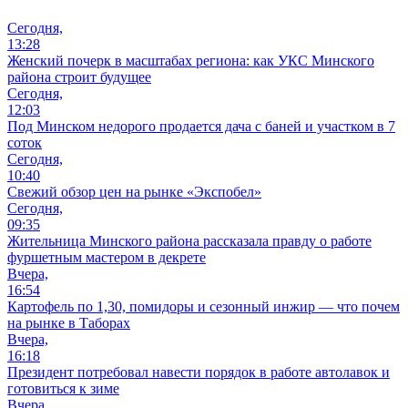
Сегодня,
13:28
Женский почерк в масштабах региона: как УКС Минского
района строит будущее
Сегодня,
12:03
Под Минском недорого продается дача с баней и участком в 7
соток
Сегодня,
10:40
Свежий обзор цен на рынке «Экспобел»
Сегодня,
09:35
Жительница Минского района рассказала правду о работе
фуршетным мастером в декрете
Вчера,
16:54
Картофель по 1,30, помидоры и сезонный инжир — что почем
на рынке в Таборах
Вчера,
16:18
Президент потребовал навести порядок в работе автолавок и
готовиться к зиме
Вчера,