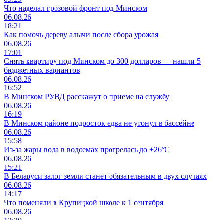
Что наделал грозовой фронт под Минском
06.08.26
18:21
Как помочь дереву алычи после сбора урожая
06.08.26
17:01
Снять квартиру под Минском до 300 долларов — нашли 5
бюджетных вариантов
06.08.26
16:52
В Минском РУВД расскажут о приеме на службу
06.08.26
16:19
В Минском районе подросток едва не утонул в бассейне
06.08.26
15:58
Из-за жары вода в водоемах прогрелась до +26°C
06.08.26
15:21
В Беларуси залог земли станет обязательным в двух случаях
06.08.26
14:17
Что поменяли в Крупицкой школе к 1 сентября
06.08.26