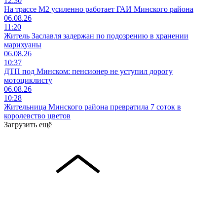
12:30
На трассе М2 усиленно работает ГАИ Минского района
06.08.26
11:20
Житель Заславля задержан по подозрению в хранении
марихуаны
06.08.26
10:37
ДТП под Минском: пенсионер не уступил дорогу
мотоциклисту
06.08.26
10:28
Жительница Минского района превратила 7 соток в
королевство цветов
Загрузить ещё