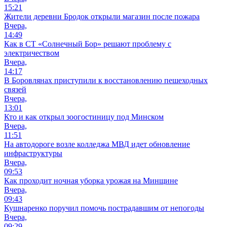
15:21
Жители деревни Бродок открыли магазин после пожара
Вчера,
14:49
Как в СТ «Солнечный Бор» решают проблему с
электричеством
Вчера,
14:17
В Боровлянах приступили к восстановлению пешеходных
связей
Вчера,
13:01
Кто и как открыл зоогостиницу под Минском
Вчера,
11:51
На автодороге возле колледжа МВД идет обновление
инфраструктуры
Вчера,
09:53
Как проходит ночная уборка урожая на Минщине
Вчера,
09:43
Кушнаренко поручил помочь пострадавшим от непогоды
Вчера,
09:29