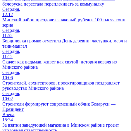
белоруска перестала переплачивать за коммуналку
Сегодня,
12:12
Минский район преодолел знаковый рубеж в 100 тысяч тонн
зерна
Сегодня,
11:52
Бордиловка громко отметила День деревни: частушки, мерч и
танк-мангал
Сегодня,
11:12
Скачет как ведьмак, живет как святой: история коваля из
Минского района
Сегодня,
10:06
Cтроителей, архитекторов, проектировщиков поздравляет
руководство Минского района
Сегодня,
10:02
Строители формируют современный облик Беларуси —
Президент
Вчера,
15:34
За взятки заведующей магазина в Минском районе грозит
уголовная ответственность