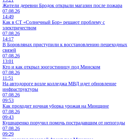
Жители деревни Бродок открыли магазин после пожара
07.08.26
14:49
Как в СТ «Солнечный Бор» решают проблему с
электричеством
07.08.26
14:17
В Боровлянах приступили к восстановлению пешеходных
связей
07.08.26
13:01
Кто и как открыл зоогостиницу под Минском
07.08.26
11:51
На автодороге возле колледжа МВД идет обновление
инфраструктуры
07.08.26
09:53
Как проходит ночная уборка урожая на Минщине
07.08.26
09:43
Кушнаренко поручил помочь пострадавшим от непогоды
07.08.26
09:29