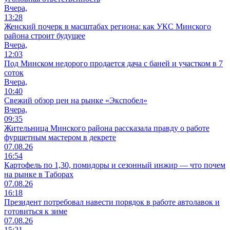
Вчера,
13:28
Женский почерк в масштабах региона: как УКС Минского
района строит будущее
Вчера,
12:03
Под Минском недорого продается дача с баней и участком в 7
соток
Вчера,
10:40
Свежий обзор цен на рынке «Экспобел»
Вчера,
09:35
Жительница Минского района рассказала правду о работе
фуршетным мастером в декрете
07.08.26
16:54
Картофель по 1,30, помидоры и сезонный инжир — что почем
на рынке в Таборах
07.08.26
16:18
Президент потребовал навести порядок в работе автолавок и
готовиться к зиме
07.08.26
15:21