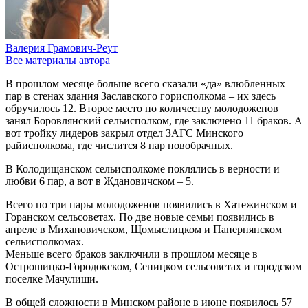
Валерия Грамович-Реут
Все материалы автора
В прошлом месяце больше всего сказали «да» влюбленных
пар в стенах здания Заславского горисполкома – их здесь
обручилось 12. Второе место по количеству молодоженов
занял Боровлянский сельисполком, где заключено 11 браков. А
вот тройку лидеров закрыл отдел ЗАГС Минского
райисполкома, где числится 8 пар новобрачных.
В Колодищанском сельисполкоме поклялись в верности и
любви 6 пар, а вот в Ждановичском – 5.
Всего по три пары молодоженов появились в Хатежинском и
Горанском сельсоветах. По две новые семьи появились в
апреле в Михановичском, Щомыслицком и Папернянском
сельисполкомах.
Меньше всего браков заключили в прошлом месяце в
Острошицко-Городокском, Сеницком сельсоветах и городском
поселке Мачулищи.
В общей сложности в Минском районе в июне появилось 57