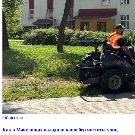
Общество
Как в Мачулищах наладили конвейер чистоты улиц