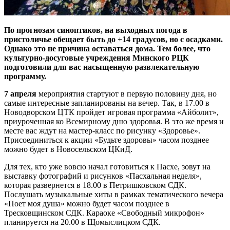
По прогнозам синоптиков, на выходных погода в
пристоличье обещает быть до +14 градусов, но с осадками.
Однако это не причина оставаться дома. Тем более, что
культурно-досуговые учреждения Минского РЦК
подготовили для вас насыщенную развлекательную
программу.
7 апреля
мероприятия стартуют в первую половину дня, но
самые интересные запланированы на вечер. Так, в 17.00 в
Новодворском ЦТК пройдет игровая программа «Айболит»,
приуроченная ко Всемирному дню здоровья. В это же время и
месте вас ждут на мастер-класс по рисунку «Здоровье».
Присоединиться к акции «Будьте здоровы» часом позднее
можно будет в Новосельском ЦКиД.
Для тех, кто уже вовсю начал готовиться к Пасхе, зовут на
выставку фотографий и рисунков «Пасхальная неделя»,
которая развернется в 18.00 в Петришковском СДК.
Послушать музыкальные хиты в рамках тематического вечера
«Поет моя душа» можно будет часом позднее в
Тресковщинском СДК. Караоке «Свободный микрофон»
планируется на 20.00 в Щомыслицком СДК.