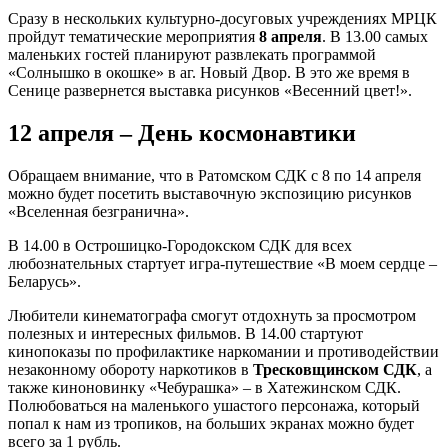
Сразу в нескольких культурно-досуговых учреждениях МРЦК
пройдут тематические мероприятия
8 апреля
. В 13.00 самых
маленьких гостей планируют развлекать программой
«Солнышко в окошке» в аг. Новый Двор. В это же время в
Сенице развернется выставка рисунков «Весенний цвет!».
12 апреля – День космонавтики
Обращаем внимание, что в Ратомском СДК с 8 по 14 апреля
можно будет посетить выставочную экспозицию рисунков
«Вселенная безгранична».
В 14.00 в Острошицко-Городокском СДК для всех
любознательных стартует игра-путешествие «В моем сердце –
Беларусь».
Любители кинематографа смогут отдохнуть за просмотром
полезных и интересных фильмов. В 14.00 стартуют
кинопоказы по профилактике наркомании и противодействии
незаконному обороту наркотиков в
Тресковщинском СДК
, а
также киноновинку «Чебурашка» – в Хатежинском СДК.
Полюбоваться на маленького ушастого персонажа, который
попал к нам из тропиков, на больших экранах можно будет
всего за 1 рубль.