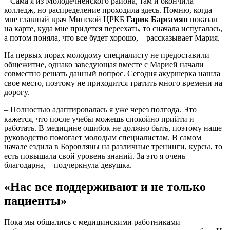
– Сама я из Молодечненского района, там и окончила
колледж, но распределение проходила здесь. Помню, когда
мне главный врач Минской ЦРКБ
Гарик Барсамян
показал
на карте, куда мне придется переехать, то сначала испугалась,
а потом поняла, что все будет хорошо, – рассказывает Мария.
На первых порах молодому специалисту не предоставили
общежитие, однако заведующая вместе с Марией начали
совместно решать данный вопрос. Сегодня акуршерка нашла
свое место, поэтому не приходится тратить много времени на
дорогу.
– Полностью адаптировалась я уже через полгода. Это
кажется, что после учебы можешь спокойно прийти и
работать. В медицине ошибок не должно быть, поэтому наше
руководство помогает молодым специалистам. В самом
начале ездила в Боровляны на различные тренинги, курсы, то
есть повышала свой уровень знаний. За это я очень
благодарна, – подчеркнула девушка.
«Нас все поддерживают и не только
пациенты»
Пока мы общались с медицинскими работниками