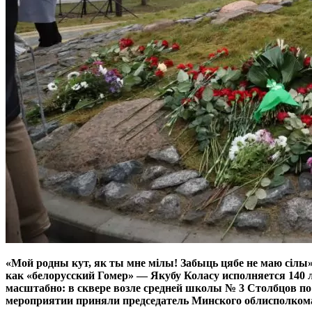
«Мой родны кут, як ты мне мілы! Забыць цябе не маю сілы
как «белорусский Гомер» — Якубу Коласу исполняется 140 л
масштабно: в сквере возле средней школы № 3 Столбцов п
мероприятии приняли председатель Минского облисполком