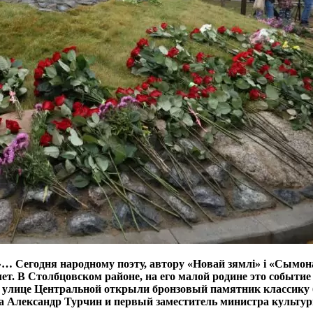
»… Сегодня народному поэту, автору «Новай зямлі» і «Сымон
ет. В Столбцовском районе, на его малой родине это событие
о улице Центральной открыли бронзовый памятник классику 
а Александр Турчин и первый заместитель министра культу