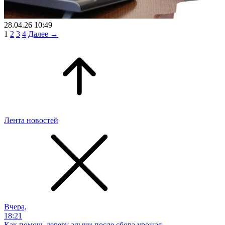
28.04.26 10:49
1
2
3
4
Далее →
Лента новостей
Вчера,
18:21
Как помочь дереву алычи после сбора урожая