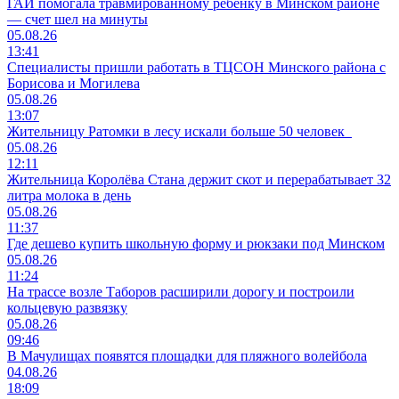
ГАИ помогала травмированному ребенку в Минском районе
— счет шел на минуты
05.08.26
13:41
Специалисты пришли работать в ТЦСОН Минского района с
Борисова и Могилева
05.08.26
13:07
Жительницу Ратомки в лесу искали больше 50 человек
05.08.26
12:11
Жительница Королёва Стана держит скот и перерабатывает 32
литра молока в день
05.08.26
11:37
Где дешево купить школьную форму и рюкзаки под Минском
05.08.26
11:24
На трассе возле Таборов расширили дорогу и построили
кольцевую развязку
05.08.26
09:46
В Мачулищах появятся площадки для пляжного волейбола
04.08.26
18:09