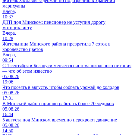
Житель Заславля задержан по подозрению в хранении
марихуаны
Вчера,
10:37
ДТП под Минском: пенсионер не уступил дорогу
мотоциклисту
Вчера,
10:28
Жительница Минского района превратила 7 соток в
королевство цветов
Вчера,
09:54
С 1 сентября в Беларуси меняется система школьного питания
— что об этом известно
05.08.26
19:06
Что посеять в августе, чтобы собрать урожай до холодов
05.08.26
17:31
В Минский район пришли работать более 70 медиков
05.08.26
16:44
5 августа под Минском временно перекроют движение
05.08.26
14:50