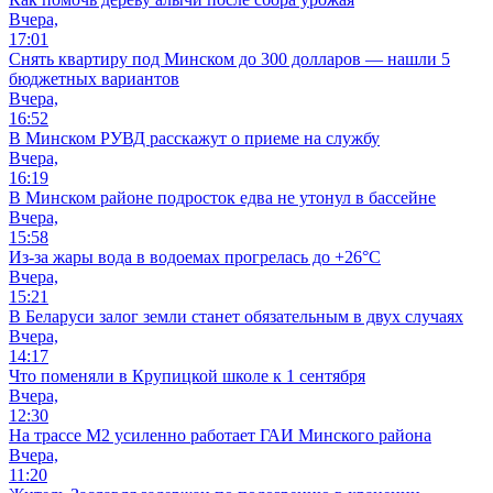
Вчера,
17:01
Снять квартиру под Минском до 300 долларов — нашли 5
бюджетных вариантов
Вчера,
16:52
В Минском РУВД расскажут о приеме на службу
Вчера,
16:19
В Минском районе подросток едва не утонул в бассейне
Вчера,
15:58
Из-за жары вода в водоемах прогрелась до +26°C
Вчера,
15:21
В Беларуси залог земли станет обязательным в двух случаях
Вчера,
14:17
Что поменяли в Крупицкой школе к 1 сентября
Вчера,
12:30
На трассе М2 усиленно работает ГАИ Минского района
Вчера,
11:20