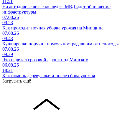
11:51
На автодороге возле колледжа МВД идет обновление
инфраструктуры
07.08.26
09:53
Как проходит ночная уборка урожая на Минщине
07.08.26
09:43
Кушнаренко поручил помочь пострадавшим от непогоды
07.08.26
09:29
Что наделал грозовой фронт под Минском
06.08.26
18:21
Как помочь дереву алычи после сбора урожая
Загрузить ещё