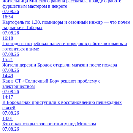
Жительница Минского района рассказала правду о работе
фуршетным мастером в декрете
07.08.26
16:54
Картофель по 1,30, помидоры и сезонный инжир — что почем
на рынке в Таборах
07.08.26
16:18
Президент потребовал навести порядок в работе автолавок и
готовиться к зиме
07.08.26
15:21
Жители деревни Бродок открыли магазин после пожара
07.08.26
14:49
Как в СТ «Солнечный Бор» решают проблему с
электричеством
07.08.26
14:17
В Боровлянах приступили к восстановлению пешеходных
связей
07.08.26
13:01
Кто и как открыл зоогостиницу под Минском
07.08.26