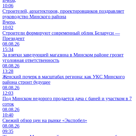
Вчера,
10:06
Cтроителей, архитекторов, проектировщиков поздравляет
руководство Минского района
Вчера,
10:02
Строители формируют современный облик Беларуси —
Президент
08.08.26
15:34
За взятки заведующей магазина в Минском районе грозит
уголовная ответственность
08.08.26
13:28
Женский почерк в масштабах региона: как УКС Минского
района строит будущее
08.08.26
12:03
Под Минском недорого продается дача с баней и участком в 7
соток
08.08.26
10:40
Свежий обзор цен на рынке «Экспобел»
08.08.26
09:35