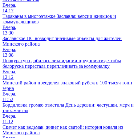
Вчера,
14:17
Тараканы в многоэтажке Заславля: версии жильцов и
коммунальщиков
Вчера,
13:30
Заславское ПС возводит значимые объекты для жителей
Минского района
Вчера,
13:08
Прокуратура добилась ликвидации предприятия, чтобы
белоруска перестала переплачивать за коммуналку
Вчера,
12:12
Минский район преодолел знаковый рубеж в 100 тысяч тонн
зерна
Вчера,
11:52
Бордиловка громко отметила День деревни: частушки, мерч и
танк-мангал
Вчера,
11:12
Скачет как ведьмак, живет как святой: история коваля из
Минского района