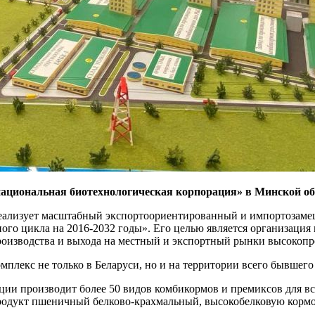
 национальная биотехнологическая корпорация» в Минской о
 реализует масштабный экспортоориентированный и импортоза
о цикла на 2016-2032 годы». Его целью является организация 
роизводства и выхода на местный и экспортный рынки высокоп
екс не только в Беларуси, но и на территории всего бывшего
 производит более 50 видов комбикормов и премиксов для все
одукт пшеничный белково-крахмальный, высокобелковую кормов
.