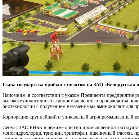
Глава государства прибыл с визитом на ЗАО «Белорусская
Напомним, в соответствии с указом Президента предприятие
высокотехнологичного агропромышленного производства полног
биотехнологии с получением незаменимых аминокислот для п
Корпорация крупнейший и уникальный агропромышленный компл
Сейчас ЗАО БНБК в режиме опытно-промышленной эксплуатации
моногидрохлорид, трионин, триптофан, пшеничный глютен, пр
аминокислот сертифицированы по международным стандартам