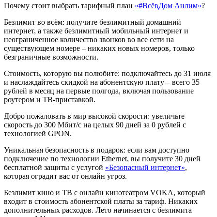
Почему стоит выбрать тарифный план
«#ВсёвДом Анлим»
?
Безлимит во всём: получите безлимитный домашний
интернет, а также безлимитный мобильный интернет и
неограниченное количество звонков во все сети на
существующем номере – никаких новых номеров, только
безграничные возможности.
Стоимость, которую вы полюбите: подключайтесь до 31 июля
и наслаждайтесь скидкой на абонентскую плату – всего 35
рублей в месяц на первые полгода, включая пользование
роутером и ТВ-приставкой.
Добро пожаловать в мир высокой скорости: увеличьте
скорость до 300 Мбит/с на целых 90 дней за 0 рублей с
технологией GPON.
Уникальная безопасность в подарок: если вам доступно
подключение по технологии Ethernet, вы получите 30 дней
бесплатной защиты с услугой
«Безопасный интернет»
,
которая оградит вас от онлайн угроз.
Безлимит кино и ТВ с онлайн кинотеатром VOKA, который
входит в стоимость абонентской платы за тариф. Никаких
дополнительных расходов. Лето начинается с безлимита