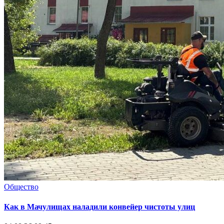
Общество
Как в Мачулищах наладили конвейер чистоты улиц