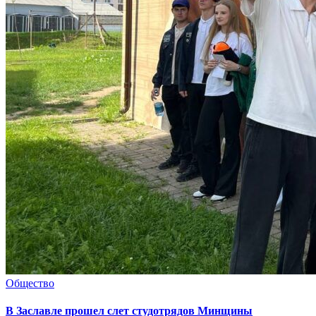
Общество
В Заславле прошел слет студотрядов Минщины