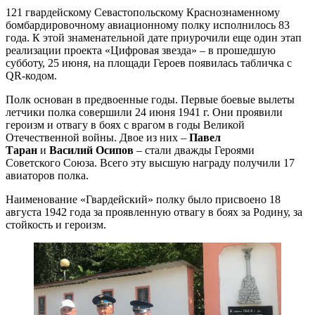
121 гвардейскому Севастопольскому Краснознаменному
бомбардировочному авиационному полку исполнилось 83
года. К этой знаменательной дате приурочили еще один этап
реализации проекта «Цифровая звезда» – в прошедшую
субботу, 25 июня, на площади Героев появилась табличка с
QR-кодом.
Полк основан в предвоенные годы. Первые боевые вылеты
летчики полка совершили 24 июня 1941 г. Они проявили
героизм и отвагу в боях с врагом в годы Великой
Отечественной войны. Двое из них –
Павел
Таран
и
Василий Осипов
– стали дважды Героями
Советского Союза. Всего эту высшую награду получили 17
авиаторов полка.
Наименование «Гвардейский» полку было присвоено 18
августа 1942 года за проявленную отвагу в боях за Родину, за
стойкость и героизм.