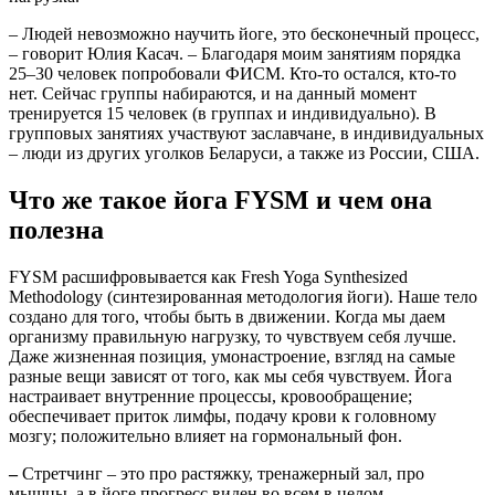
– Людей невозможно научить йоге, это бесконечный процесс,
– говорит Юлия Касач. – Благодаря моим занятиям порядка
25–30 человек попробовали ФИСМ. Кто-то остался, кто-то
нет. Сейчас группы набираются, и на данный момент
тренируется 15 человек (в группах и индивидуально). В
групповых занятиях участвуют заславчане, в индивидуальных
– люди из других уголков Беларуси, а также из России, США.
Что же такое йога FYSM и чем она
полезна
FYSM расшифровывается как Fresh Yoga Synthesized
Methodology (синтезированная методология йоги). Наше тело
создано для того, чтобы быть в движении. Когда мы даем
организму правильную нагрузку, то чувствуем себя лучше.
Даже жизненная позиция, умонастроение, взгляд на самые
разные вещи зависят от того, как мы себя чувствуем. Йога
настраивает внутренние процессы, кровообращение;
обеспечивает приток лимфы, подачу крови к головному
мозгу; положительно влияет на гормональный фон.
–
Стретчинг – это про растяжку, тренажерный зал, про
мышцы, а в йоге прогресс виден во всем в целом, –