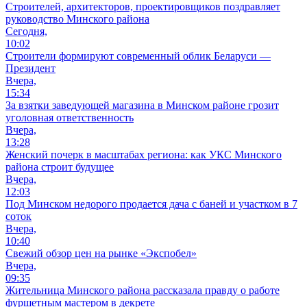
Cтроителей, архитекторов, проектировщиков поздравляет
руководство Минского района
Сегодня,
10:02
Строители формируют современный облик Беларуси —
Президент
Вчера,
15:34
За взятки заведующей магазина в Минском районе грозит
уголовная ответственность
Вчера,
13:28
Женский почерк в масштабах региона: как УКС Минского
района строит будущее
Вчера,
12:03
Под Минском недорого продается дача с баней и участком в 7
соток
Вчера,
10:40
Свежий обзор цен на рынке «Экспобел»
Вчера,
09:35
Жительница Минского района рассказала правду о работе
фуршетным мастером в декрете