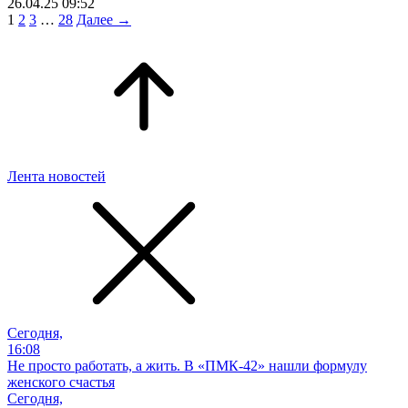
26.04.25 09:52
1
2
3
…
28
Далее →
Лента новостей
Сегодня,
16:08
Не просто работать, а жить. В «ПМК-42» нашли формулу
женского счастья
Сегодня,