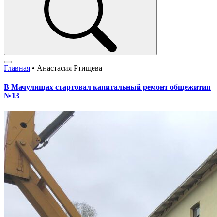
Главная
•
Анастасия Ртищева
В Мачулищах стартовал капитальный ремонт общежития
№13