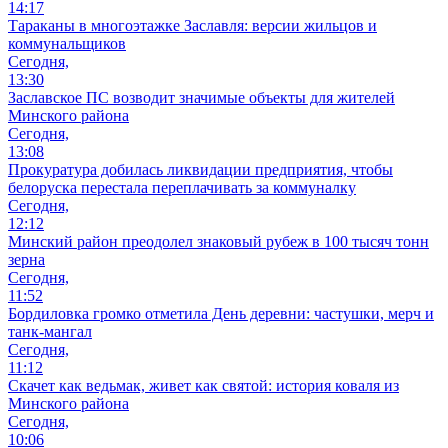
14:17
Тараканы в многоэтажке Заславля: версии жильцов и
коммунальщиков
Сегодня,
13:30
Заславское ПС возводит значимые объекты для жителей
Минского района
Сегодня,
13:08
Прокуратура добилась ликвидации предприятия, чтобы
белоруска перестала переплачивать за коммуналку
Сегодня,
12:12
Минский район преодолел знаковый рубеж в 100 тысяч тонн
зерна
Сегодня,
11:52
Бордиловка громко отметила День деревни: частушки, мерч и
танк-мангал
Сегодня,
11:12
Скачет как ведьмак, живет как святой: история коваля из
Минского района
Сегодня,
10:06