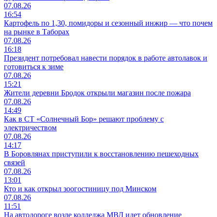
07.08.26
16:54
Картофель по 1,30, помидоры и сезонный инжир — что почем
на рынке в Таборах
07.08.26
16:18
Президент потребовал навести порядок в работе автолавок и
готовиться к зиме
07.08.26
15:21
Жители деревни Бродок открыли магазин после пожара
07.08.26
14:49
Как в СТ «Солнечный Бор» решают проблему с
электричеством
07.08.26
14:17
В Боровлянах приступили к восстановлению пешеходных
связей
07.08.26
13:01
Кто и как открыл зоогостиницу под Минском
07.08.26
11:51
На автодороге возле колледжа МВД идет обновление