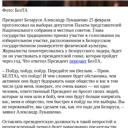
Фото: БелТА
Президент Беларуси Александр Лукашенко 25 февраля
проголосовал на выборах депутатов Палаты представителей
Национального собрания и местных советов. Глава
государства традиционно принял участие в голосовании на
избирательном участке, расположенном в Белорусском
государственном университете физической культуры.
Журналисты поинтересовались у белорусского лидера, будет
ли он участвовать в президентской гонке, которая пройдет
через год. Что ответил Президент
передает
БелТА.
– Пойду, пойду, пойду. Передайте им (беглым. – Прим.
БЕЛТА), что пойду! И чем сложнее будет обстановка, чем
активнее они будут будоражить наше общество и вас в том
числе (для меня, поверьте, это очень важно — ни один
человек, ответственный Президент не бросит своих людей,
которые за ним шли в бой), чем они будут больше напрягать
вас, меня и общество, тем быстрее я пойду на эти выборы. Вы
не переживайте, мы сделаем так, как это надо для Беларуси, –
заявил Александр Лукашенко.
Оставлять президентскую должность в такой непростой и
неопределенный период будет равнозначно предательству,