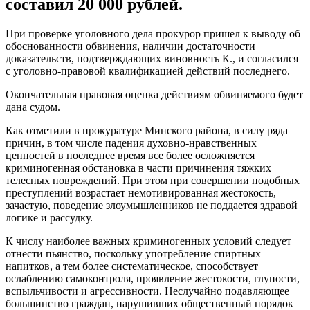
составил 20 000 рублей.
При проверке уголовного дела прокурор пришел к выводу об
обоснованности обвинения, наличии достаточности
доказательств, подтверждающих виновность К., и согласился
с уголовно-правовой квалификацией действий последнего.
Окончательная правовая оценка действиям обвиняемого будет
дана судом.
Как отметили в прокуратуре Минского района, в силу ряда
причин, в том числе падения духовно-нравственных
ценностей в последнее время все более осложняется
криминогенная обстановка в части причинения тяжких
телесных повреждений. При этом при совершении подобных
преступлений возрастает немотивированная жестокость,
зачастую, поведение злоумышленников не поддается здравой
логике и рассудку.
К числу наиболее важных криминогенных условий следует
отнести пьянство, поскольку употребление спиртных
напитков, а тем более систематическое, способствует
ослаблению самоконтроля, проявление жестокости, глупости,
вспыльчивости и агрессивности. Неслучайно подавляющее
большинство граждан, нарушивших общественный порядок