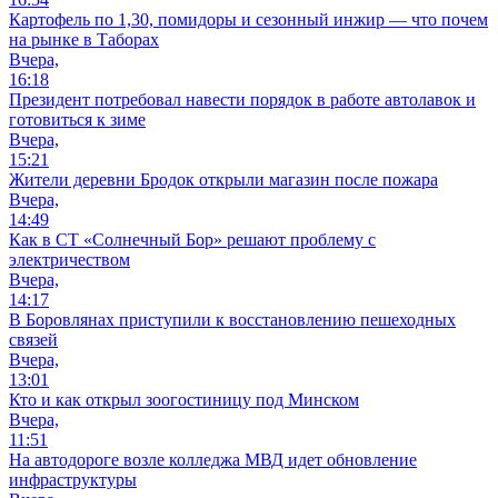
Картофель по 1,30, помидоры и сезонный инжир — что почем
на рынке в Таборах
Вчера,
16:18
Президент потребовал навести порядок в работе автолавок и
готовиться к зиме
Вчера,
15:21
Жители деревни Бродок открыли магазин после пожара
Вчера,
14:49
Как в СТ «Солнечный Бор» решают проблему с
электричеством
Вчера,
14:17
В Боровлянах приступили к восстановлению пешеходных
связей
Вчера,
13:01
Кто и как открыл зоогостиницу под Минском
Вчера,
11:51
На автодороге возле колледжа МВД идет обновление
инфраструктуры