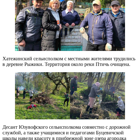
Хатежинский сельисполком с местными жителями трудились
в деревне Рыжики. Территория около реки Птичь очищена.
Десант Юзувофского сельисполкома совместно с дорожной
службой, а также учащимися и педагогами Буцевичской
школы навели красоту в прибрежной зоне озера агородка