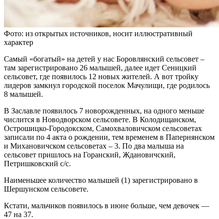
Фото: из открытых источников, носит иллюстративный
характер
Самый «богатый» на детей у нас Боровлянский сельсовет –
там зарегистрировано 26 малышей, далее идет Сеницкий
сельсовет, где появилось 12 новых жителей. А вот тройку
лидеров замкнул городской поселок Мачулищи, где родилось
8 малышей.
В Заславле появилось 7 новорожденных, на одного меньше
числится в Новодворском сельсовете. В Колодищанском,
Острошицко-Городокском, Самохваловичском сельсоветах
записали по 4 акта о рождении, тем временем в Папернянском
и Михановичском сельсоветах – 3. По два малыша на
сельсовет пришлось на Горанский, Ждановичский,
Петришковский с/с.
Наименьшее количество малышей (1) зарегистрировано в
Шершунском сельсовете.
Кстати, мальчиков появилось в июне больше, чем девочек —
47 на 37.