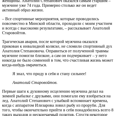
женщины. Анатолий Степанович оказался самым старшим –
мужчине уже 74 года. Примерно столько же он ведет
активный образ жизни.
– Все спортивные мероприятия, которые проводились
повсеместно в Минской области, проходили с моим участием
и всегда с высокими результатами, – рассказывает Анатолий
Старовойтов.
Трагическая авария, после которой мужчина оказался
прикован к инвалидной коляске, не сломили спортивный дух
Анатолия Степановича. Оправиться от полученной травмы
мужчине помогли близкие, а сам он подчеркивает – у него
никогда не было сомнений в том, что счастливая жизнь может
когда-нибудь омрачиться.
Я знал, что приду в себя и стану сильнее!
Анатолий Старовойтов.
Первые шаги к духовному исцелению мужчина делал на
зимней рыбалке с друзьями, они помогали ему взобраться на
лед. Анатолий Степанович с улыбкой вспоминает времена,
когда с аппаратом Илизарова ловил рыбу из проруби. Для
того, чтобы окончательно прийти в себя понадобилось всего 8
таких выходов и нескончаемый позитив. Спустя некоторое