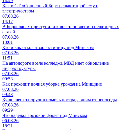
14:49
Как в СТ «Солнечный Бор» решают проблему с
электричеством
07.08.26
14:17
В Боровлянах приступили к восстановлению пешеходных
связей
07.08.26
13:01
Кто и как открыл зоогостиницу под Минском
07.08.26
11:51
На автодороге возле колледжа МВД идет обновление
инфраструктуры
07.08.26
09:53
Как проходит ночная уборка урожая на Минщине
07.08.26
09:43
Кушнаренко поручил помочь пострадавшим от непогоды
07.08.26
09:29
Что наделал грозовой фронт под Минском
06.08.26
18:21