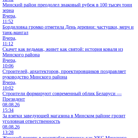
Минский район преодолел знаковый рубеж в 100 тысяч тонн
зерна
Вчера,
11:52
Бордиловка громко отметила День деревни: частушки, мерч и
танк-мангал
Вчера,
11:12
Скачет как ведьмак, живет как святой: история коваля из
Минского района
Вчера,
10:06
Cтроителей, архитекторов, проектировщиков поздравляет
руководство Минского района
Вчера,
10:02
Строители формируют современный облик Беларуси —
Президент
08.08.26
15:34
За взятки заведующей магазина в Минском районе грозит
уголовная ответственность
08.08.26
13:28
Женский почерк в масштабах региона: как УКС Минского