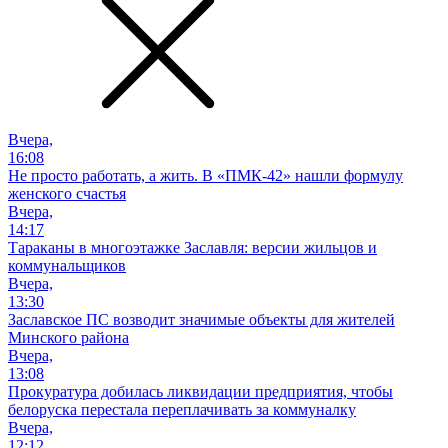
Вчера,
16:08
Не просто работать, а жить. В «ПМК-42» нашли формулу
женского счастья
Вчера,
14:17
Тараканы в многоэтажке Заславля: версии жильцов и
коммунальщиков
Вчера,
13:30
Заславское ПС возводит значимые объекты для жителей
Минского района
Вчера,
13:08
Прокуратура добилась ликвидации предприятия, чтобы
белоруска перестала переплачивать за коммуналку
Вчера,
12:12