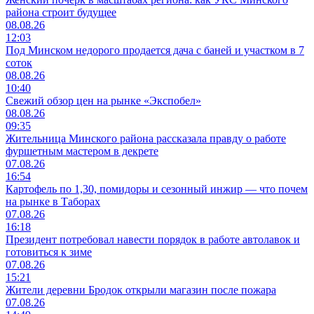
района строит будущее
08.08.26
12:03
Под Минском недорого продается дача с баней и участком в 7
соток
08.08.26
10:40
Свежий обзор цен на рынке «Экспобел»
08.08.26
09:35
Жительница Минского района рассказала правду о работе
фуршетным мастером в декрете
07.08.26
16:54
Картофель по 1,30, помидоры и сезонный инжир — что почем
на рынке в Таборах
07.08.26
16:18
Президент потребовал навести порядок в работе автолавок и
готовиться к зиме
07.08.26
15:21
Жители деревни Бродок открыли магазин после пожара
07.08.26