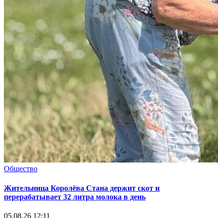
Общество
Жительница Королёва Стана держит скот и
перерабатывает 32 литра молока в день
05.08.26 12:11