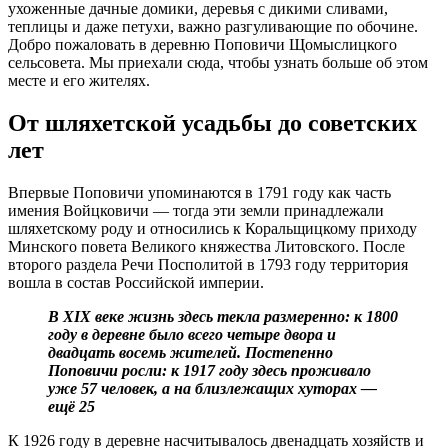
ухоженные дачные домики, деревья с дикими сливами,
теплицы и даже петухи, важно разгуливающие по обочине.
Добро пожаловать в деревню Поповичи Щомыслицкого
сельсовета. Мы приехали сюда, чтобы узнать больше об этом
месте и его жителях.
От шляхетской усадьбы до советских
лет
Впервые Поповичи упоминаются в 1791 году как часть
имения Войцковичи — тогда эти земли принадлежали
шляхетскому роду и относились к Коральщицкому приходу
Минского повета Великого княжества Литовского. После
второго раздела Речи Посполитой в 1793 году территория
вошла в состав Российской империи.
В XIX веке жизнь здесь текла размеренно: к 1800
году в деревне было всего четыре двора и
двадцать восемь жителей. Постепенно
Поповичи росли: к 1917 году здесь проживало
уже 57 человек, а на близлежащих хуторах —
ещё 25
К 1926 году в деревне насчитывалось двенадцать хозяйств и