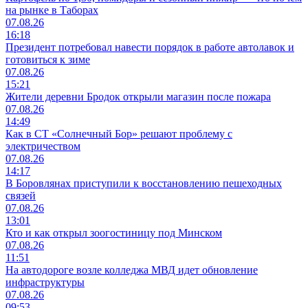
на рынке в Таборах
07.08.26
16:18
Президент потребовал навести порядок в работе автолавок и
готовиться к зиме
07.08.26
15:21
Жители деревни Бродок открыли магазин после пожара
07.08.26
14:49
Как в СТ «Солнечный Бор» решают проблему с
электричеством
07.08.26
14:17
В Боровлянах приступили к восстановлению пешеходных
связей
07.08.26
13:01
Кто и как открыл зоогостиницу под Минском
07.08.26
11:51
На автодороге возле колледжа МВД идет обновление
инфраструктуры
07.08.26
09:53