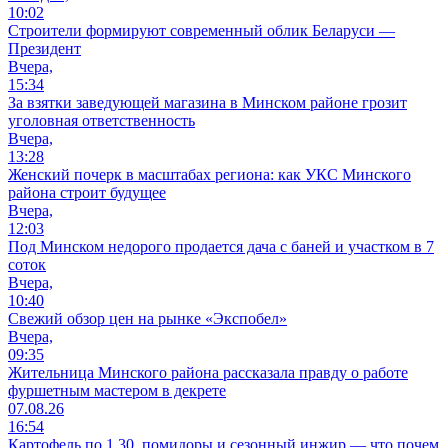
10:02
Строители формируют современный облик Беларуси —
Президент
Вчера,
15:34
За взятки заведующей магазина в Минском районе грозит
уголовная ответственность
Вчера,
13:28
Женский почерк в масштабах региона: как УКС Минского
района строит будущее
Вчера,
12:03
Под Минском недорого продается дача с баней и участком в 7
соток
Вчера,
10:40
Свежий обзор цен на рынке «Экспобел»
Вчера,
09:35
Жительница Минского района рассказала правду о работе
фуршетным мастером в декрете
07.08.26
16:54
Картофель по 1,30, помидоры и сезонный инжир — что почем