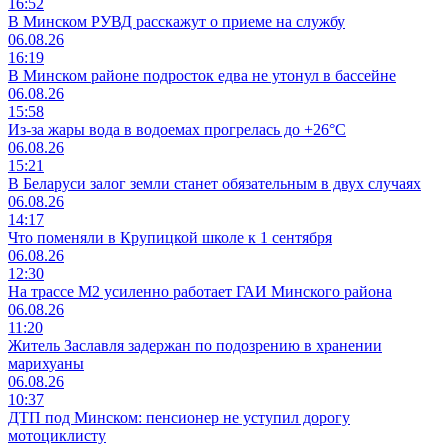
16:52
В Минском РУВД расскажут о приеме на службу
06.08.26
16:19
В Минском районе подросток едва не утонул в бассейне
06.08.26
15:58
Из-за жары вода в водоемах прогрелась до +26°C
06.08.26
15:21
В Беларуси залог земли станет обязательным в двух случаях
06.08.26
14:17
Что поменяли в Крупицкой школе к 1 сентября
06.08.26
12:30
На трассе М2 усиленно работает ГАИ Минского района
06.08.26
11:20
Житель Заславля задержан по подозрению в хранении
марихуаны
06.08.26
10:37
ДТП под Минском: пенсионер не уступил дорогу
мотоциклисту