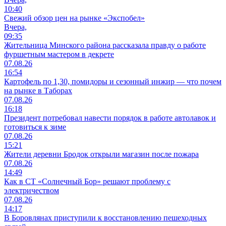
10:40
Свежий обзор цен на рынке «Экспобел»
Вчера,
09:35
Жительница Минского района рассказала правду о работе
фуршетным мастером в декрете
07.08.26
16:54
Картофель по 1,30, помидоры и сезонный инжир — что почем
на рынке в Таборах
07.08.26
16:18
Президент потребовал навести порядок в работе автолавок и
готовиться к зиме
07.08.26
15:21
Жители деревни Бродок открыли магазин после пожара
07.08.26
14:49
Как в СТ «Солнечный Бор» решают проблему с
электричеством
07.08.26
14:17
В Боровлянах приступили к восстановлению пешеходных