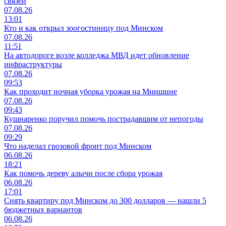
связей
07.08.26
13:01
Кто и как открыл зоогостиницу под Минском
07.08.26
11:51
На автодороге возле колледжа МВД идет обновление
инфраструктуры
07.08.26
09:53
Как проходит ночная уборка урожая на Минщине
07.08.26
09:43
Кушнаренко поручил помочь пострадавшим от непогоды
07.08.26
09:29
Что наделал грозовой фронт под Минском
06.08.26
18:21
Как помочь дереву алычи после сбора урожая
06.08.26
17:01
Снять квартиру под Минском до 300 долларов — нашли 5
бюджетных вариантов
06.08.26