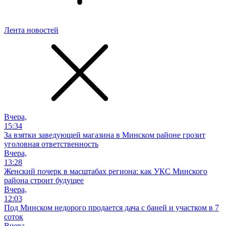
Лента новостей
Вчера,
15:34
За взятки заведующей магазина в Минском районе грозит
уголовная ответственность
Вчера,
13:28
Женский почерк в масштабах региона: как УКС Минского
района строит будущее
Вчера,
12:03
Под Минском недорого продается дача с баней и участком в 7
соток
Вчера,