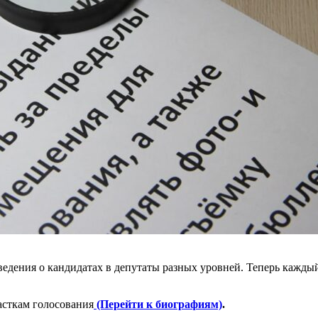
едения о кандидатах в депутаты разных уровней. Теперь кажды
асткам голосования
(Перейти к биографиям)
.