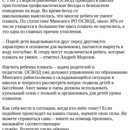
С 1 по 25 апреля районный ОСВОД проводил в школах
пристоличья профилактические беседы о безопасном
поведении на воде. Во время бесед со
школьниками выяснилось, что многие ребята не умеют
плавать. По статистике Минского РО ОСВОД, около 30% от
числа учащихся в большинстве школ плавать не научились, а
это одна из главных причин утопления.
– Порой дети выделываются друг перед другом(это
характерно в основном для мальчиков), пытаются нырнуть в
воду поглубже. К спору могут подключиться ребята, которые
плавать не умеют, – отметил Андрей Морозов.
Научить ребенка плавать – задача родителей и
педагогов. ОСВОД уже доложил управлению по образованию
Минского райисполкома о складывающейся ситуации в
школах и попросил рассмотреть вопрос подвоза детей к
бассейнам. Авот мамы и папы должны использовать
купальный сезон с пользой и организовать для детей уроки
плавания.
Как себя вести в ситуации, когда кто-либо тонет? Если
подобное происходит на ваших глазах, оцените свои силы. Не
можете справиться сами – зовите на помощь прохожих,
вызывайте соответствующие
службы. Родители также обязаны