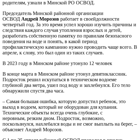
родителям, узнали в Минской РО ОСВОД.
Председатель Минской районной организации
ОСВОД
Андрей Морозов
работает в своейдолжности
четвертый год. За это время успел хорошо изучить причины и
следствия каждого случая утопления взрослых и детей,
разработать собственную памятку по правилам безопасного
поведения на воде и понять, в какой период
профилактическую кампанию нужно проводить чаще всего. В
апреле, к слову, это был один из таких случаев.
В 2023 году в Минском районе утонуло 12 человек
В конце марта в Минском районе утонул девятиклассник.
Подросток решил искупаться в техническом водоеме
глубиной два метра, ушел под воду и захлебнулся. Его тело
обнаружили спустя два часа.
– Самая большая ошибка, которую допустил ребенок, это
выход в водоем, который не оборудован для купания.
Технические объекты всегда очень глубокие, с
неровным, резким дном. Подросток, возможно,
поскользнулся, нахлебался воды и не смог выплыть на берег, –
объясняет Андрей Морозов.